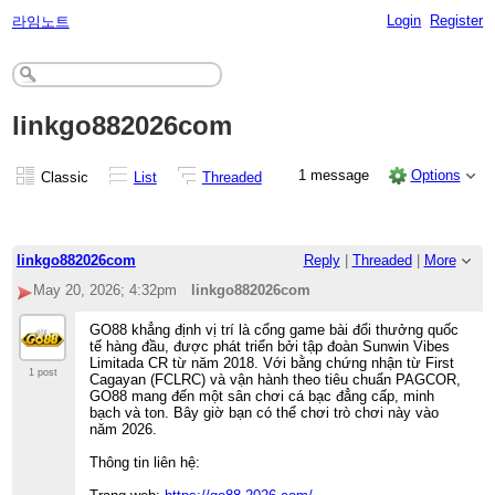
Login
Register
라임노트
linkgo882026com
1 message
Options
Classic
List
Threaded
linkgo882026com
Reply
|
Threaded
|
More
May 20, 2026; 4:32pm
linkgo882026com
GO88 khẳng định vị trí là cổng game bài đổi thưởng quốc
tế hàng đầu, được phát triển bởi tập đoàn Sunwin Vibes
Limitada CR từ năm 2018. Với bằng chứng nhận từ First
1 post
Cagayan (FCLRC) và vận hành theo tiêu chuẩn PAGCOR,
GO88 mang đến một sân chơi cá bạc đẳng cấp, minh
bạch và ton. Bây giờ bạn có thể chơi trò chơi này vào
năm 2026.
Thông tin liên hệ: